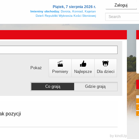
Zaloguj
Piątek, 7 sierpnia 2026 r.
Imieniny obchodzą:
Dorota, Konrad, Kajetan
Dzień Republiki Wybrzeża Kości Słoniowej
zw
Pt
So
Nie
3
14
15
16
Pokaż
Premiery
Najlepsze
Dla dzieci
e
sie
sie
sie
Co grają
Gdzie grają
ak pozycji
by kindUp