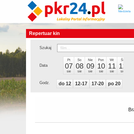
Repertuar kin
Szukaj
Pt
So
Nie
Pon
Wt
Śr
C
07
08
09
10
11
12
1
Data
sie
sie
sie
sie
sie
sie
si
Godz.
do 12
12-17
17-20
po 20
Br