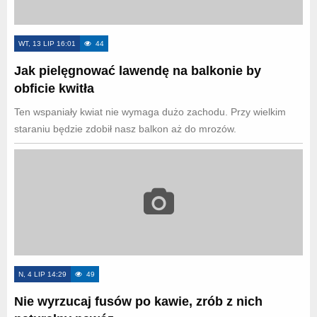
WT, 13 LIP 16:01
44
Jak pielęgnować lawendę na balkonie by
obficie kwitła
Ten wspaniały kwiat nie wymaga dużo zachodu. Przy wielkim
staraniu będzie zdobił nasz balkon aż do mrozów.
N, 4 LIP 14:29
49
Nie wyrzucaj fusów po kawie, zrób z nich