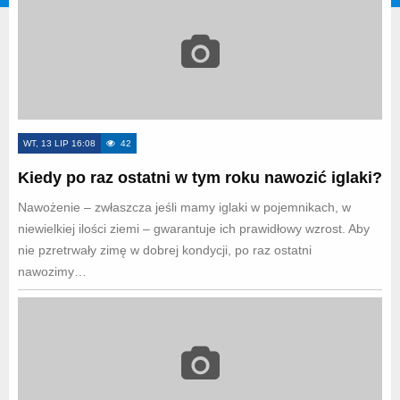
WT, 13 LIP 16:08
42
Kiedy po raz ostatni w tym roku nawozić iglaki?
Nawożenie – zwłaszcza jeśli mamy iglaki w pojemnikach, w
niewielkiej ilości ziemi – gwarantuje ich prawidłowy wzrost. Aby
nie pzretrwały zimę w dobrej kondycji, po raz ostatni
nawozimy…