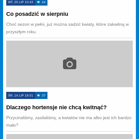
WT, 20 LIP 10:43
44
Co posadzić w sierpniu
Choć sezon w pełni, już można sadzić kwiaty, które zakwitną w
przyszłym roku.
ŚR, 14 LIP 19:51
37
Dlaczego hortensje nie chcą kwitnąć?
Przycinaliśmy, zasilaliśmy, a kwiatów nie ma albo jest ich bardzo
mało?