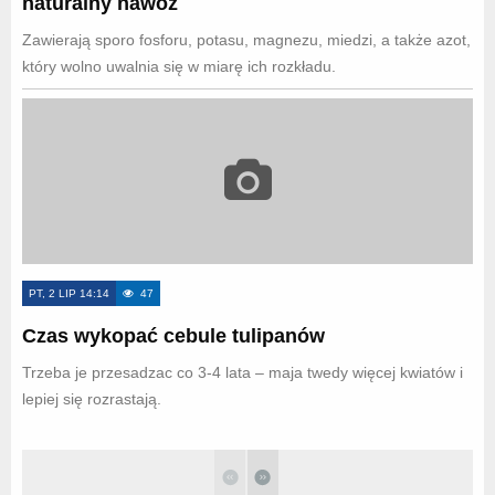
naturalny nawóz
Zawierają sporo fosforu, potasu, magnezu, miedzi, a także azot,
który wolno uwalnia się w miarę ich rozkładu.
PT, 2 LIP 14:14
47
Czas wykopać cebule tulipanów
Trzeba je przesadzac co 3-4 lata – maja twedy więcej kwiatów i
lepiej się rozrastają.