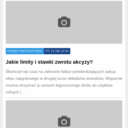
POWIAT KROTOSZYŃSKI
PT, 14 SIE 10:04
Jakie limity i stawki zwrotu akcyzy?
Skończył się czas na zebranie faktur potwierdzających zakup
oleju napędowego w drugiej turze składania wniosków. Wsparcie
można otrzymać w ramach tegorocznego limitu do użytków
rolnych i…