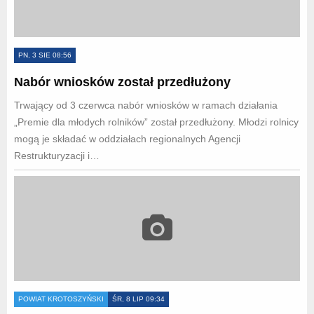
PN, 3 SIE 08:56
Nabór wniosków został przedłużony
Trwający od 3 czerwca nabór wniosków w ramach działania
„Premie dla młodych rolników” został przedłużony. Młodzi rolnicy
mogą je składać w oddziałach regionalnych Agencji
Restrukturyzacji i…
POWIAT KROTOSZYŃSKI
ŚR, 8 LIP 09:34